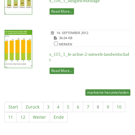
s_116_1_ausgleichszulage
Read More...
14. SEPTEMBER 2012
36.04 KB
MERKEN
s_115_1_le-achse-2-umwelt-landwirtschaf
t
Read More...
markierte herunterladen
Start
Zurück
3
4
5
6
7
8
9
10
11
12
Weiter
Ende
Powered by jDownloads