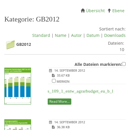
Übersicht
Ebene
Kategorie: GB2012
Sortiert nach:
Standard
|
Name
|
Autor
|
Datum
|
Downloads
Dateien:
GB2012
10
Alle Dateien markieren:
14. SEPTEMBER 2012
33.67 KB
MERKEN
s_109_1_entw_agrarbudget_eu_b_l
Read More...
14. SEPTEMBER 2012
36.38 KB