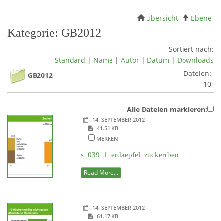
Übersicht
Ebene
Kategorie: GB2012
Sortiert nach:
Standard
|
Name
|
Autor
|
Datum
|
Downloads
Dateien:
GB2012
10
Alle Dateien markieren:
14. SEPTEMBER 2012
41.51 KB
MERKEN
s_039_1_erdaepfel_zuckerrben
Read More...
14. SEPTEMBER 2012
61.17 KB