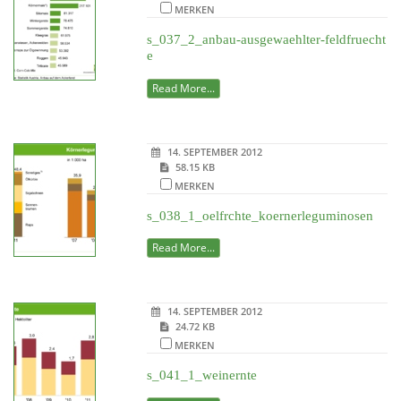
MERKEN
s_037_2_anbau-ausgewaehlter-feldfruecht
e
Read More...
14. SEPTEMBER 2012
58.15 KB
MERKEN
s_038_1_oelfrchte_koernerleguminosen
Read More...
14. SEPTEMBER 2012
24.72 KB
MERKEN
s_041_1_weinernte