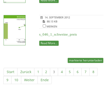
Read More...
14. SEPTEMBER 2012
88.13 KB
MERKEN
s_046_1_schweine_preis
Read More...
markierte herunterladen
Start
Zurück
1
2
3
4
5
6
7
8
9
10
Weiter
Ende
Powered by jDownloads