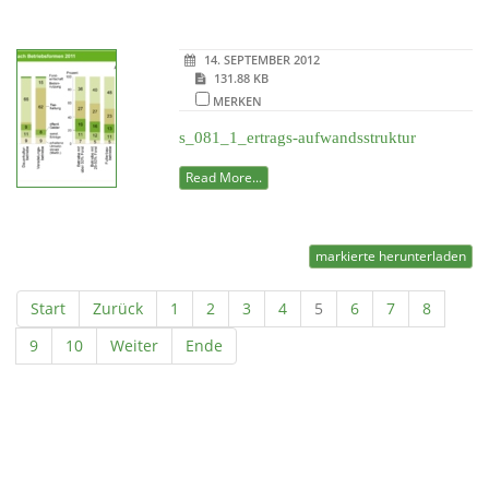
14. SEPTEMBER 2012
131.88 KB
MERKEN
s_081_1_ertrags-aufwandsstruktur
Read More...
markierte herunterladen
Start
Zurück
1
2
3
4
5
6
7
8
9
10
Weiter
Ende
Powered by jDownloads