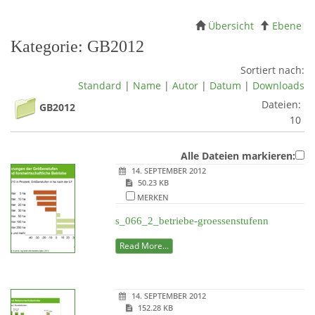
Übersicht
Ebene
Kategorie: GB2012
Sortiert nach:
Standard
|
Name
|
Autor
|
Datum
|
Downloads
Dateien:
GB2012
10
Alle Dateien markieren:
14. SEPTEMBER 2012
50.23 KB
MERKEN
s_066_2_betriebe-groessenstufenn
Read More...
14. SEPTEMBER 2012
152.28 KB