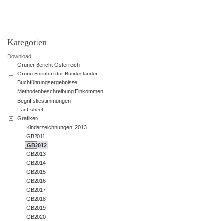
Powered by jDownloads
Kategorien
Download
Grüner Bericht Österreich
Grüne Berichte der Bundesländer
Buchführungsergebnisse
Methodenbeschreibung Einkommen
Begriffsbestimmungen
Fact-sheet
Grafiken
Kinderzeichnungen_2013
GB2011
GB2012
GB2013
GB2014
GB2015
GB2016
GB2017
GB2018
GB2019
GB2020