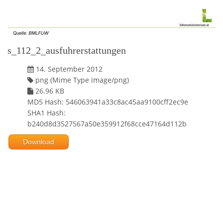
s_112_2_ausfuhrerstattungen
14. September 2012
png (Mime Type image/png)
26.96 KB
MD5 Hash: 546063941a33c8ac45aa9100cff2ec9e
SHA1 Hash:
b240d8d3527567a50e359912f68cce47164d112b
Download