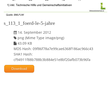
s_113_1_foerd-le-5-jahre
14. September 2012
png (Mime Type image/png)
43.09 KB
MD5 Hash: 09f86f78a7e99cae6368f186ac966c43
SHA1 Hash:
cf94911f88b788b3b884e51e8bf20afb073b96fa
Download
Powered by jDownloads