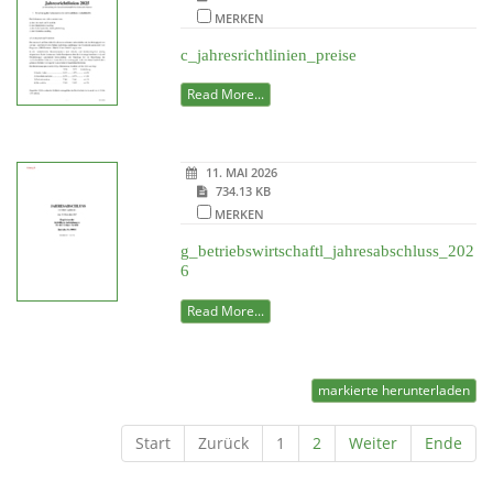
MERKEN
c_jahresrichtlinien_preise
Read More...
11. MAI 2026
734.13 KB
MERKEN
g_betriebswirtschaftl_jahresabschluss_202
6
Read More...
markierte herunterladen
Start
Zurück
1
2
Weiter
Ende