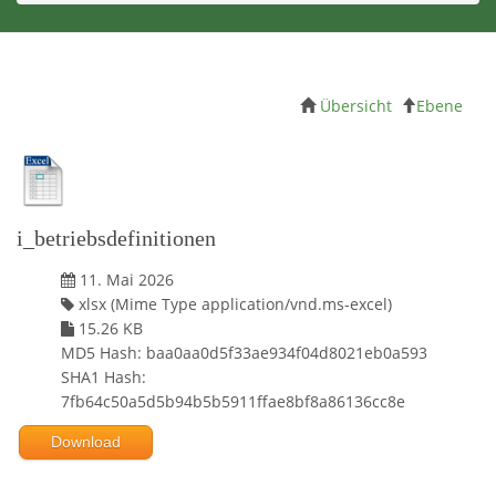
Übersicht
Ebene
i_betriebsdefinitionen
11. Mai 2026
xlsx (Mime Type application/vnd.ms-excel)
15.26 KB
MD5 Hash: baa0aa0d5f33ae934f04d8021eb0a593
SHA1 Hash:
7fb64c50a5d5b94b5b5911ffae8bf8a86136cc8e
Download