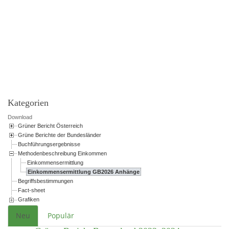
Powered by jDownloads
Kategorien
Download
Grüner Bericht Österreich
Grüne Berichte der Bundesländer
Buchführungsergebnisse
Methodenbeschreibung Einkommen
Einkommensermittlung
Einkommensermittlung GB2026 Anhänge
Begriffsbestimmungen
Fact-sheet
Grafiken
Neu
Populär