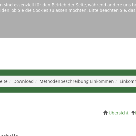
n sind essenziell für den Betrieb der Seite, während andere uns 
eiden, ob Sie die Cookies zulassen möchten. Bitte beachten Sie, d
e benutzen eine uralte Version von Microsofts InternetExplorer.
Diese Version wird von unserer Website nicht mehr unterstützt.
Home
Download
Tabellen
Bitte wechseln Sie zu einem anderen modernen Browser.
eite
Download
Methodenbeschreibung Einkommen
Einkom
Übersicht