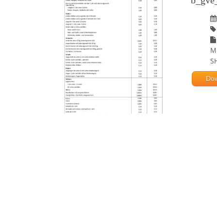
b_gve_
M
S
Do