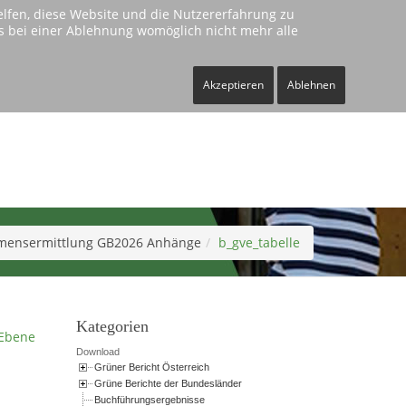
helfen, diese Website und die Nutzererfahrung zu
ass bei einer Ablehnung womöglich nicht mehr alle
Kontakt
Impressum
Akzeptieren
Ablehnen
mensermittlung GB2026 Anhänge
b_gve_tabelle
Kategorien
Ebene
Download
Grüner Bericht Österreich
Grüne Berichte der Bundesländer
Buchführungsergebnisse