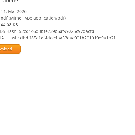
tabelle
11. Mai 2026
pdf (Mime Type application/pdf)
44.08 KB
D5 Hash: 52cd146d3bfe739b6af99225c97dacfd
HA1 Hash: dbdff85a1ef4dee4ba53eaa901b201019e9a1b2f
wnload
Powered by jDownloads