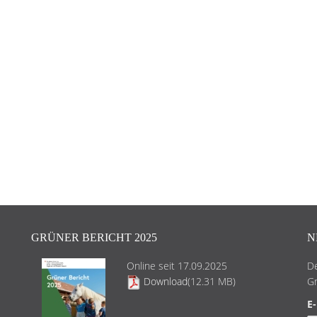
GRÜNER BERICHT 2025
N
Online seit 17.09.2025
De
Download
(12.31 MB)
Gr
E-