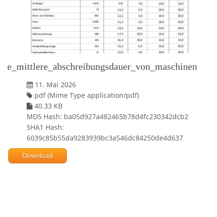
e_mittlere_abschreibungsdauer_von_maschinen
11. Mai 2026
pdf (Mime Type application/pdf)
40.33 KB
MD5 Hash: ba05d927a482465b78d4fc230342dcb2
SHA1 Hash:
6039c85b55da9283939bc3a546dc84250de4d637
Download