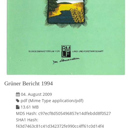
Grüner Bericht 1994
04. August 2009
pdf (Mime Type application/pdf)
13.61 MB
MD5 Hash: c97ecf8d505496857e14dfebdd8f0527
SHA1 Hash:
f43d7463c81c41d342372fe990cc4ff61c0d14f4