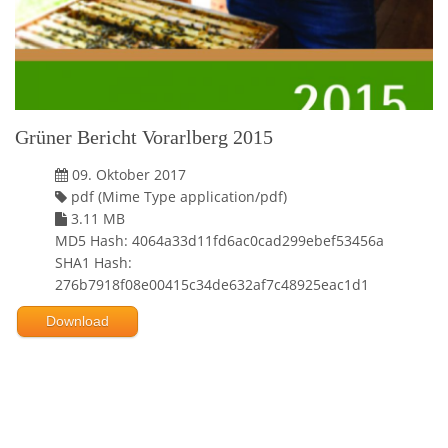
Grüner Bericht Vorarlberg 2015
09. Oktober 2017
pdf (Mime Type application/pdf)
3.11 MB
MD5 Hash: 4064a33d11fd6ac0cad299ebef53456a
SHA1 Hash:
276b7918f08e00415c34de632af7c48925eac1d1
Download