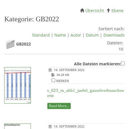
Übersicht
Ebene
Kategorie: GB2022
Sortiert nach:
Standard
|
Name
|
Autor
|
Datum
|
Downloads
Dateien:
GB2022
10
Alle Dateien markieren:
14. SEPTEMBER 2022
34.28 KB
MERKEN
s_023_m_abb1_jaehrl_gasoelverbrauchsw
erte
Read More...
14. SEPTEMBER 2022