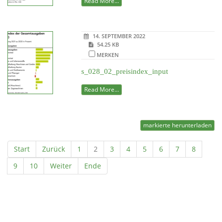
Read More...
14. SEPTEMBER 2022
54.25 KB
MERKEN
s_028_02_preisindex_input
Read More...
markierte herunterladen
Start
Zurück
1
2
3
4
5
6
7
8
9
10
Weiter
Ende
Powered by jDownloads