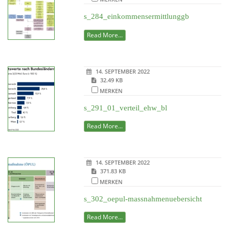
s_284_einkommensermittlunggb
Read More...
14. SEPTEMBER 2022
32.49 KB
MERKEN
s_291_01_verteil_ehw_bl
Read More...
14. SEPTEMBER 2022
371.83 KB
MERKEN
s_302_oepul-massnahmenuebersicht
Read More...