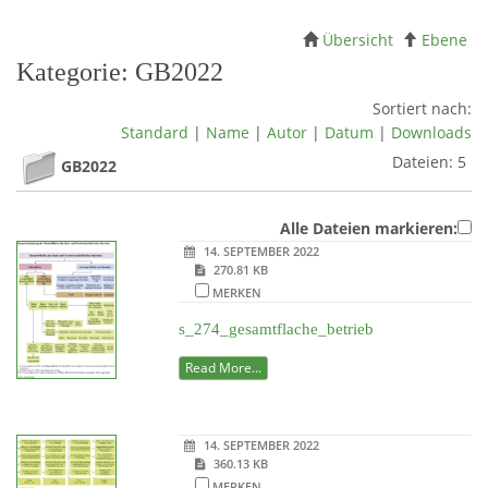
Übersicht
Ebene
Kategorie: GB2022
Sortiert nach:
Standard
|
Name
|
Autor
|
Datum
|
Downloads
Dateien: 5
GB2022
Alle Dateien markieren:
14. SEPTEMBER 2022
270.81 KB
MERKEN
s_274_gesamtflache_betrieb
Read More...
14. SEPTEMBER 2022
360.13 KB
MERKEN