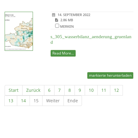
14. SEPTEMBER 2022
2.86 MB
MERKEN
s_305_wasserbilanz_aenderung_gruenlan
d
Read More...
markierte herunterladen
Start
Zurück
6
7
8
9
10
11
12
13
14
15
Weiter
Ende
Powered by jDownloads