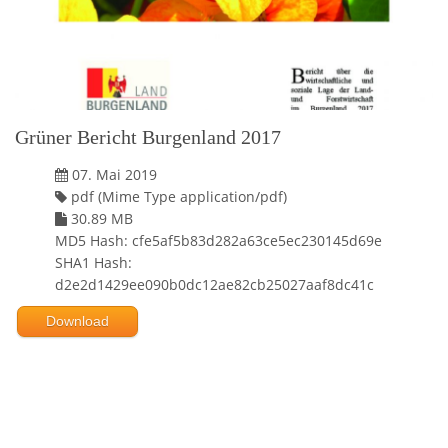
Grüner Bericht Burgenland 2017
07. Mai 2019
pdf (Mime Type application/pdf)
30.89 MB
MD5 Hash: cfe5af5b83d282a63ce5ec230145d69e
SHA1 Hash:
d2e2d1429ee090b0dc12ae82cb25027aaf8dc41c
Download