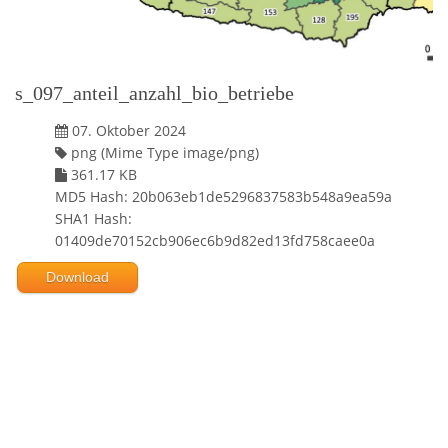
s_097_anteil_anzahl_bio_betriebe
07. Oktober 2024
png (Mime Type image/png)
361.17 KB
MD5 Hash: 20b063eb1de5296837583b548a9ea59a
SHA1 Hash:
01409de70152cb906ec6b9d82ed13fd758caee0a
Download
Powered by jDownloads