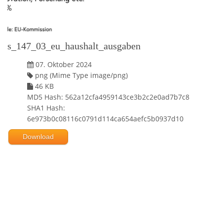
s_147_03_eu_haushalt_ausgaben
07. Oktober 2024
png (Mime Type image/png)
46 KB
MD5 Hash: 562a12cfa4959143ce3b2c2e0ad7b7c8
SHA1 Hash:
6e973b0c08116c0791d114ca654aefc5b0937d10
Download
Powered by jDownloads