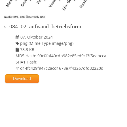
s_084_02_aufwand_betriebsform
07. Oktober 2024
png (Mime Type image/png)
78.3 KB
MD5 Hash: 99c0faf40cdb982e85ed9cf3f5eabcca
SHA1 Hash:
41d14fc429f947c2acd1678e7f43267dfd32220d
Download
Powered by jDownloads