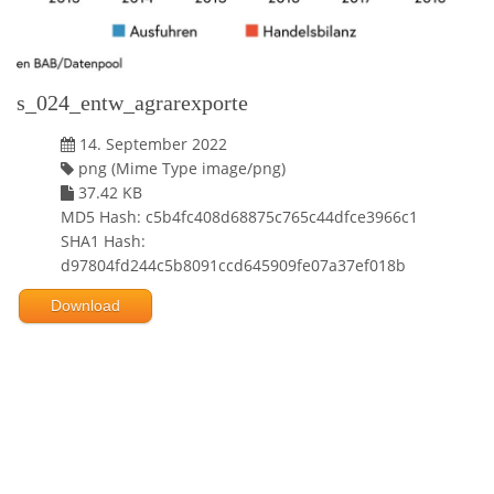
s_024_entw_agrarexporte
14. September 2022
png (Mime Type image/png)
37.42 KB
MD5 Hash: c5b4fc408d68875c765c44dfce3966c1
SHA1 Hash:
d97804fd244c5b8091ccd645909fe07a37ef018b
Download
Powered by jDownloads