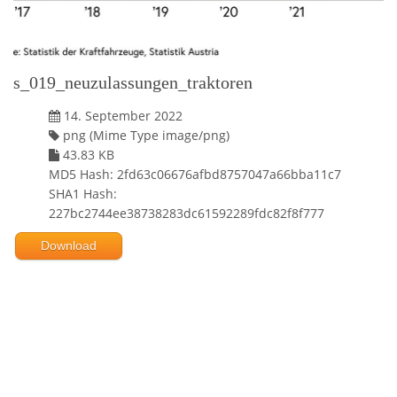
s_019_neuzulassungen_traktoren
14. September 2022
png (Mime Type image/png)
43.83 KB
MD5 Hash: 2fd63c06676afbd8757047a66bba11c7
SHA1 Hash:
227bc2744ee38738283dc61592289fdc82f8f777
Download
Powered by jDownloads