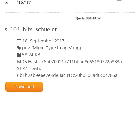
s_103_hlfs_schueler
18. September 2017
png (Mime Type image/png)
58.24 KB
MD5 Hash: 76b0700217711bbae8c66180722a833a
SHA1 Hash:
6b1b2ab9e6e2e4de3ac31cc20b0506ad0c0c786a
Download
Powered by jDownloads