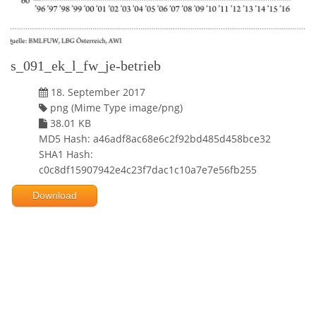
s_091_ek_l_fw_je-betrieb
18. September 2017
png (Mime Type image/png)
38.01 KB
MD5 Hash: a46adf8ac68e6c2f92bd485d458bce32
SHA1 Hash:
c0c8df15907942e4c23f7dac1c10a7e7e56fb255
Download
Powered by jDownloads