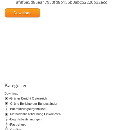
af8f6e5d86ea47950fd8b155b0abc52220b32ecc
Download
Powered by jDownloads
Kategorien
Download
Grüner Bericht Österreich
Grüne Berichte der Bundesländer
Buchführungsergebnisse
Methodenbeschreibung Einkommen
Begriffsbestimmungen
Fact-sheet
Grafiken