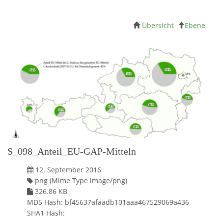
Übersicht
Ebene
S_098_Anteil_EU-GAP-Mitteln
12. September 2016
png (Mime Type image/png)
326.86 KB
MD5 Hash: bf45637afaadb101aaa467529069a436
SHA1 Hash: