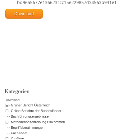
bd96a5677e136623ccc15e229857d34563b931e1
Download
Powered by jDownloads
Kategorien
Download
Grüner Bericht Österreich
Grüne Berichte der Bundesländer
Buchführungsergebnisse
Methodenbeschreibung Einkommen
Begriffsbestimmungen
Fact-sheet
Grafiken