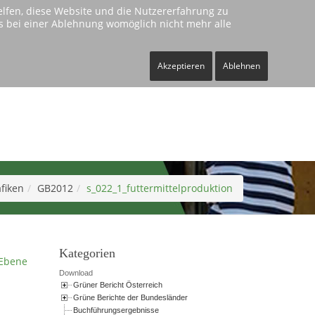
helfen, diese Website und die Nutzererfahrung zu
ass bei einer Ablehnung womöglich nicht mehr alle
Kontakt
Impressum
Akzeptieren
Ablehnen
fiken
GB2012
s_022_1_futtermittelproduktion
Kategorien
Ebene
Download
Grüner Bericht Österreich
Grüne Berichte der Bundesländer
Buchführungsergebnisse