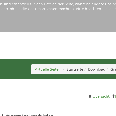
n sind essenziell für den Betrieb der Seite, während andere uns 
eiden, ob Sie die Cookies zulassen möchten. Bitte beachten Sie, d
e benutzen eine uralte Version von Microsofts InternetExplorer.
Diese Version wird von unserer Website nicht mehr unterstützt.
Home
Download
Tabellen
Bitte wechseln Sie zu einem anderen modernen Browser.
Aktuelle Seite:
Startseite
Download
Gra
Übersicht