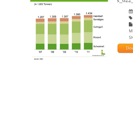
s_022_
M
S
Do