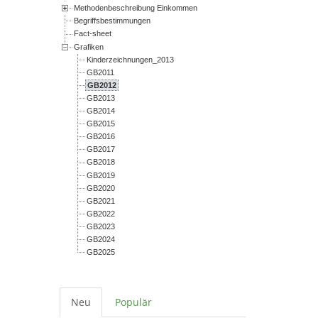
Methodenbeschreibung Einkommen
Begriffsbestimmungen
Fact-sheet
Grafiken
Kinderzeichnungen_2013
GB2011
GB2012
GB2013
GB2014
GB2015
GB2016
GB2017
GB2018
GB2019
GB2020
GB2021
GB2022
GB2023
GB2024
GB2025
Neu
Populär