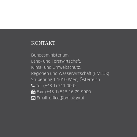
KONTAKT
Bundesministerium
Land- und Forstwirtschaft,
Klima- und Umweltschutz,
Regionen und Wasserwirtschaft (BMLUK)
Stubenring 1 1010 Wien, Österreich
Tel: (+43 1) 711 00-0
Fax: (+43 1) 513 16 79-9900
Email:
office@bmluk.gv.at