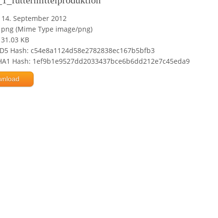
1_futtermittelproduktion
14. September 2012
png (Mime Type image/png)
31.03 KB
D5 Hash: c54e8a1124d58e2782838ec167b5bfb3
HA1 Hash: 1ef9b1e9527dd2033437bce6b6dd212e7c45eda9
wnload
Powered by jDownloads