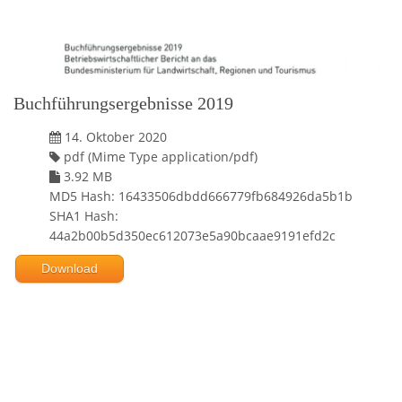
Buchführungsergebnisse 2019
14. Oktober 2020
pdf (Mime Type application/pdf)
3.92 MB
MD5 Hash: 16433506dbdd666779fb684926da5b1b
SHA1 Hash:
44a2b00b5d350ec612073e5a90bcaae9191efd2c
Download