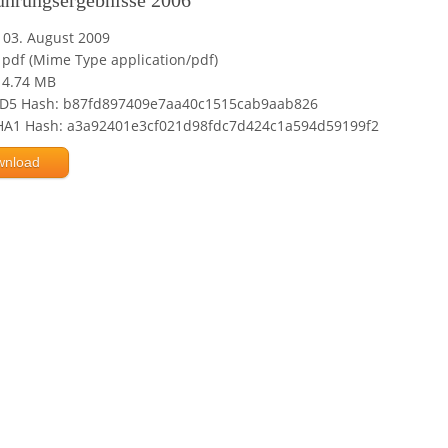
ührungsergebnisse 2006
03. August 2009
pdf (Mime Type application/pdf)
4.74 MB
D5 Hash: b87fd897409e7aa40c1515cab9aab826
HA1 Hash: a3a92401e3cf021d98fdc7d424c1a594d59199f2
wnload