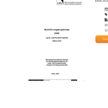
Buchf
M
S
Do