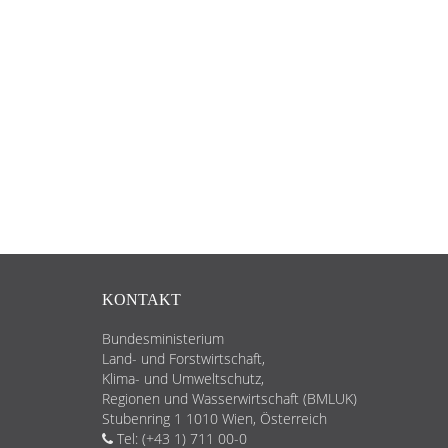
KONTAKT
Bundesministerium
Land- und Forstwirtschaft,
Klima- und Umweltschutz,
Regionen und Wasserwirtschaft (BMLUK)
Stubenring 1 1010 Wien, Österreich
Tel: (+43 1) 711 00-0