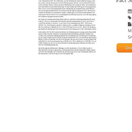
Fact S
M
S
Do