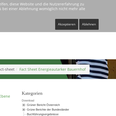
helfen, diese Website und die Nutzererfahrung zu
ass bei einer Ablehnung womöglich nicht mehr alle
Kontakt
Impressum
Akzeptieren
Ablehnen
act-sheet
Fact Sheet Energieautarker Bauernhof
Kategorien
Ebene
Download
Grüner Bericht Österreich
Grüne Berichte der Bundesländer
Buchführungsergebnisse