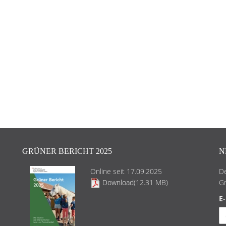
GRÜNER BERICHT 2025
N
Online seit 17.09.2025
De
Download
(12.31 MB)
Gr
E-