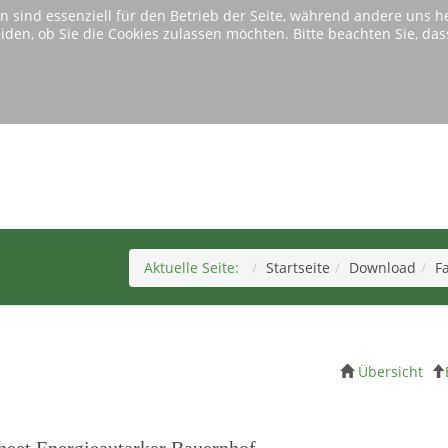
n sind essenziell für den Betrieb der Seite, während andere uns 
eiden, ob Sie die Cookies zulassen möchten. Bitte beachten Sie, d
e benutzen eine uralte Version von Microsofts InternetExplorer.
Diese Version wird von unserer Website nicht mehr unterstützt.
Home
Download
Tabellen
Bitte wechseln Sie zu einem anderen modernen Browser.
Aktuelle Seite:
Startseite
Download
F
Übersicht