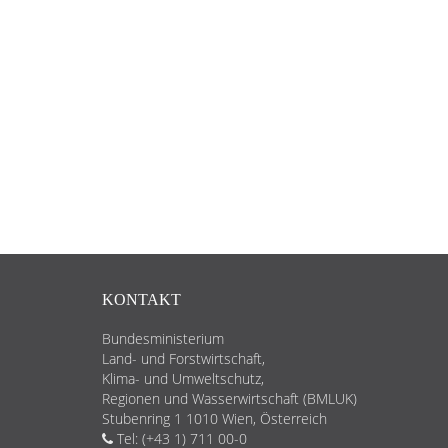
KONTAKT
Bundesministerium
Land- und Forstwirtschaft,
Klima- und Umweltschutz,
Regionen und Wasserwirtschaft (BMLUK)
Stubenring 1 1010 Wien, Österreich
Tel: (+43 1) 711 00-0