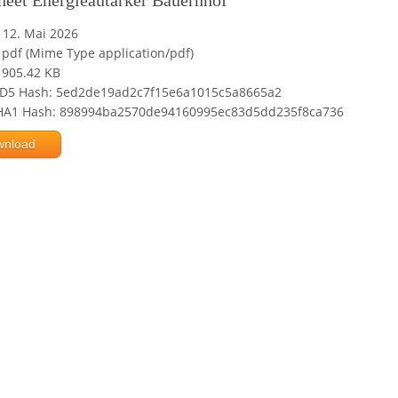
heet Energieautarker Bauernhof
12. Mai 2026
pdf (Mime Type application/pdf)
905.42 KB
D5 Hash: 5ed2de19ad2c7f15e6a1015c5a8665a2
HA1 Hash: 898994ba2570de94160995ec83d5dd235f8ca736
wnload
Powered by jDownloads