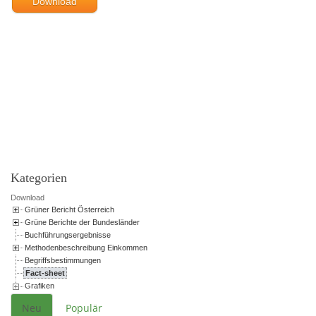
Download
Powered by jDownloads
Kategorien
Download
Grüner Bericht Österreich
Grüne Berichte der Bundesländer
Buchführungsergebnisse
Methodenbeschreibung Einkommen
Begriffsbestimmungen
Fact-sheet
Grafiken
Neu
Populär