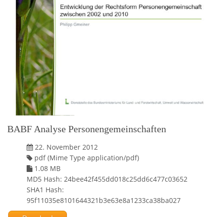
BABF Analyse Personengemeinschaften
22. November 2012
pdf (Mime Type application/pdf)
1.08 MB
MD5 Hash: 24bee42f455dd018c25dd6c477c03652
SHA1 Hash:
95f11035e8101644321b3e63e8a1233ca38ba027