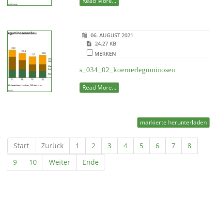
Read More...
06. AUGUST 2021
24.27 KB
MERKEN
s_034_02_koernerleguminosen
Read More...
markierte herunterladen
Start
Zurück
1
2
3
4
5
6
7
8
9
10
Weiter
Ende
Powered by jDownloads